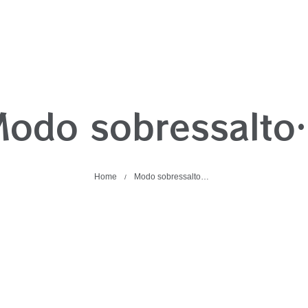
odo sobressalt
Home
Modo sobressalto…
/