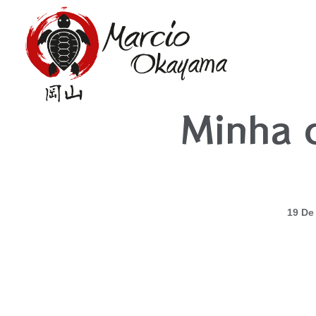
Minha c
19 De
19 De Agosto De 2020
Por: Moka
|