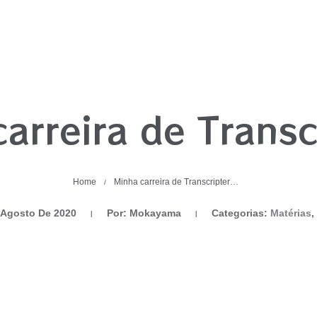
arreira de Trans
Home
Minha carreira de Transcripter…
/
 Agosto De 2020
Por: Mokayama
Categorias:
Matérias
,
|
|
Matérias
Music
yama
Categorias:
,
|