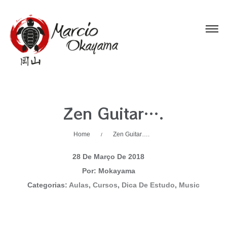
Zen Guitar….
Home
Zen Guitar….
/
28 De Março De 2018
Por: Mokayama
Categorias:
Aulas
,
Cursos
,
Dica De Estudo
,
Music
28 De Março De 2018