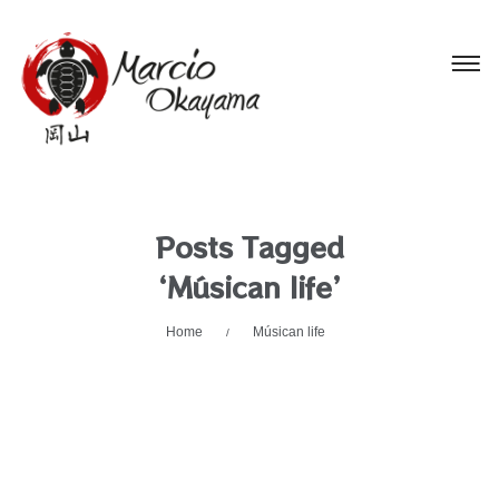
Posts Tagged
‘Músican life’
Home
Músican life
/