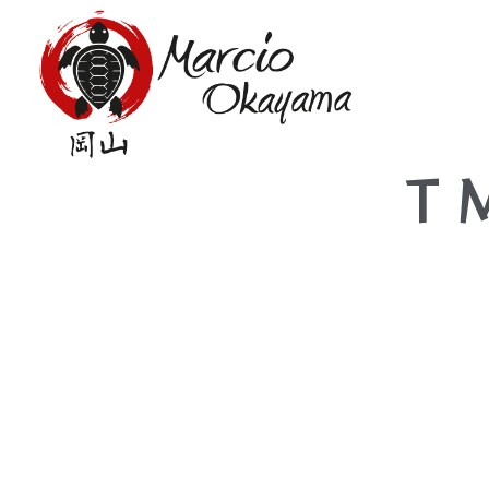
T 
17 De Agosto De 2014
Por: Moka
|