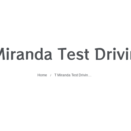
Miranda Test Driv
Home
T Miranda Test Drivin…
/
Sem Categoria
yama
Categorias:
|