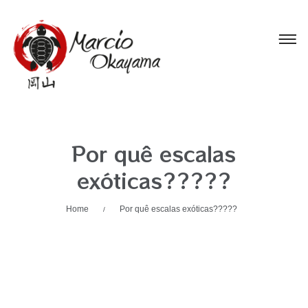
Por quê escalas
exóticas?????
Home
Por quê escalas exóticas?????
/
6 De Julho De 2018
Por: Mokayama
Sem Categoria
Categorias: