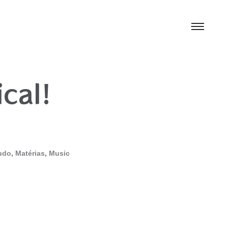
cal!
udo
,
Matérias
,
Music