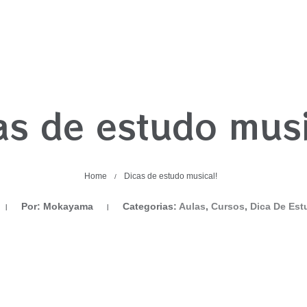
as de estudo musi
Home
Dicas de estudo musical!
/
Por: Mokayama
Categorias:
Aulas
,
Cursos
,
Dica De Est
|
|
Aulas
Cursos
Dica De Estudo
Matérias
Music
a
Categorias:
,
,
,
,
|