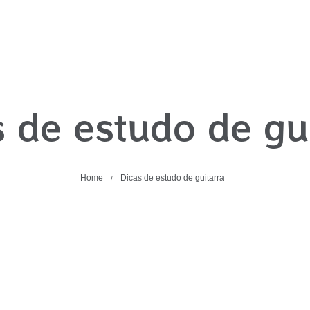
 de estudo de gu
Home
Dicas de estudo de guitarra
/
Aulas
Cursos
Music
ma
Categorias:
,
,
|