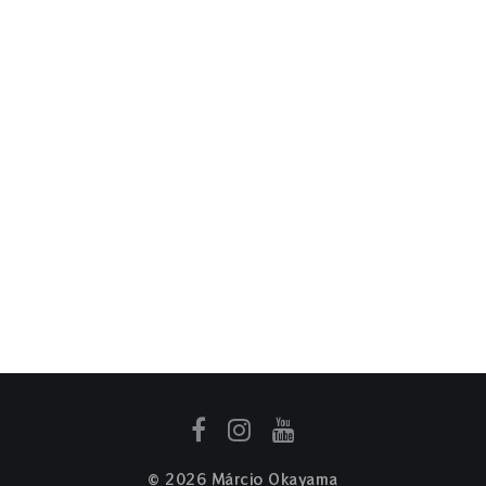
 ZIV no
l da radio
© 2026 Márcio Okayama