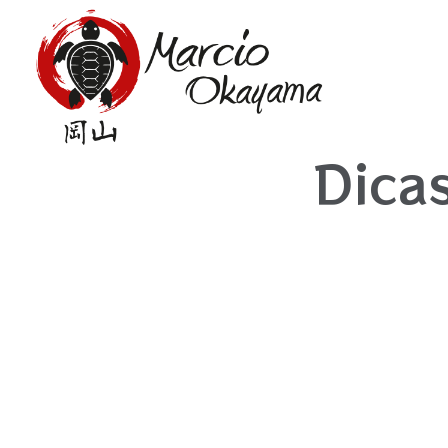
Dicas
27 De Maio De 2015
Por: Mokaya
|
Estudo Zen…